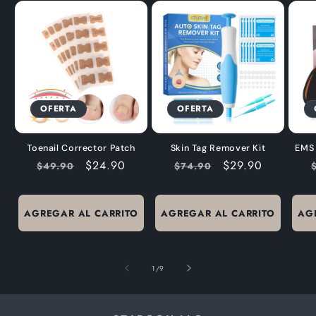
OFERTA
OFERTA
Toenail Corrector Patch
Skin Tag Remover Kit
EMS 
Precio
Precio
$24.90
Precio
Precio
$29.90
$49.90
$74.90
habitual
de
habitual
de
oferta
oferta
AGREGAR AL CARRITO
AGREGAR AL CARRITO
AG
de
1
/
9